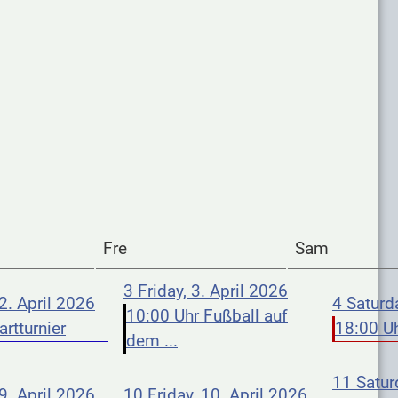
Fre
Sam
3
Friday, 3. April 2026
2. April 2026
4
Saturda
10:00 Uhr Fußball auf
rtturnier
18:00 Uh
dem ...
11
Satur
9. April 2026
10
Friday, 10. April 2026