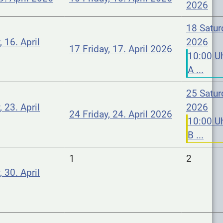
2026
18
Satur
 16. April
2026
17
Friday, 17. April 2026
10:00 U
A ...
25
Satur
 23. April
2026
24
Friday, 24. April 2026
10:00 Uh
B ...
1
2
 30. April