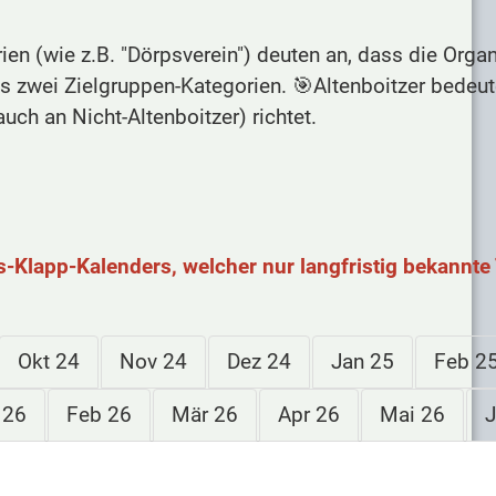
n (wie z.B. "Dörpsverein") deuten an, dass die Orga
 es zwei Zielgruppen-Kategorien. 🎯Altenboitzer bedeut
auch an Nicht-Altenboitzer) richtet.
s-Klapp-Kalenders, welcher nur langfristig bekannte 
Okt 24
Nov 24
Dez 24
Jan 25
Feb 2
 26
Feb 26
Mär 26
Apr 26
Mai 26
J