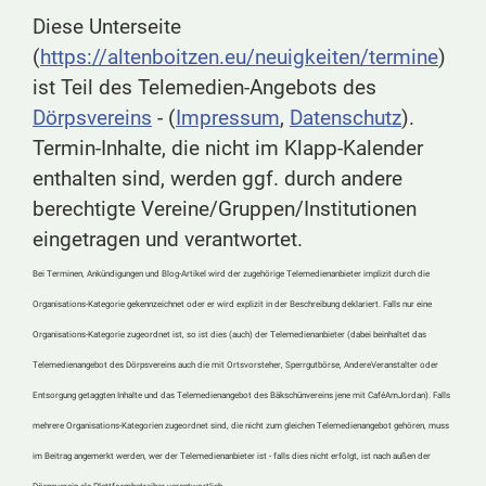
Diese Unterseite
(
https://altenboitzen.eu/neuigkeiten/termine
)
ist Teil des Telemedien-Angebots des
Dörpsvereins
- (
Impressum
,
Datenschutz
).
Termin-Inhalte, die nicht im Klapp-Kalender
enthalten sind, werden ggf. durch andere
berechtigte Vereine/Gruppen/Institutionen
eingetragen und verantwortet.
Bei Terminen, Ankündigungen und Blog-Artikel wird der zugehörige Telemedienanbieter implizit durch die
Organisations-Kategorie gekennzeichnet oder er wird explizit in der Beschreibung deklariert. Falls nur eine
Organisations-Kategorie zugeordnet ist, so ist dies (auch) der Telemedienanbieter (dabei beinhaltet das
Telemedienangebot des Dörpsvereins auch die mit Ortsvorsteher, Sperrgutbörse, AndereVeranstalter oder
Entsorgung getaggten Inhalte und das Telemedienangebot des Bäkschünvereins jene mit CaféAmJordan). Falls
mehrere Organisations-Kategorien zugeordnet sind, die nicht zum gleichen Telemedienangebot gehören, muss
im Beitrag angemerkt werden, wer der Telemedienanbieter ist - falls dies nicht erfolgt, ist nach außen der