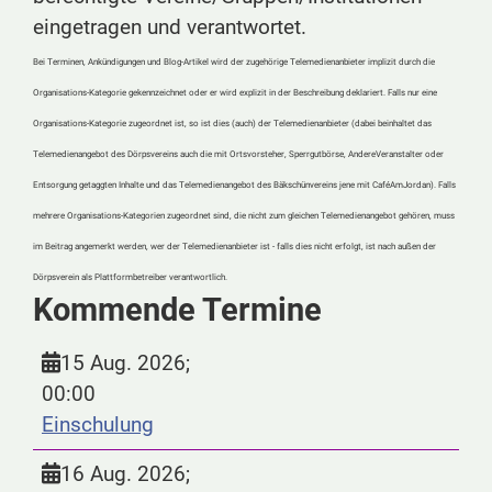
eingetragen und verantwortet.
Bei Terminen, Ankündigungen und Blog-Artikel wird der zugehörige Telemedienanbieter implizit durch die
Organisations-Kategorie gekennzeichnet oder er wird explizit in der Beschreibung deklariert. Falls nur eine
Organisations-Kategorie zugeordnet ist, so ist dies (auch) der Telemedienanbieter (dabei beinhaltet das
Telemedienangebot des Dörpsvereins auch die mit Ortsvorsteher, Sperrgutbörse, AndereVeranstalter oder
Entsorgung getaggten Inhalte und das Telemedienangebot des Bäkschünvereins jene mit CaféAmJordan). Falls
mehrere Organisations-Kategorien zugeordnet sind, die nicht zum gleichen Telemedienangebot gehören, muss
im Beitrag angemerkt werden, wer der Telemedienanbieter ist - falls dies nicht erfolgt, ist nach außen der
Dörpsverein als Plattformbetreiber verantwortlich.
Kommende Termine
15 Aug. 2026
;
00:00
Einschulung
16 Aug. 2026
;