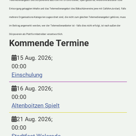
Telemedienangebot des Dörpsvereins auch die mit Ortsvorsteher, Sperrgutbörse, AndereVeranstalter oder
Entsorgung getaggten Inhalte und das Telemedienangebot des Bäkschünvereins jene mit CaféAmJordan). Falls
mehrere Organisations-Kategorien zugeordnet sind, die nicht zum gleichen Telemedienangebot gehören, muss
im Beitrag angemerkt werden, wer der Telemedienanbieter ist - falls dies nicht erfolgt, ist nach außen der
Dörpsverein als Plattformbetreiber verantwortlich.
Kommende Termine
15 Aug. 2026
;
00:00
Einschulung
16 Aug. 2026
;
00:00
Altenboitzen Spielt
21 Aug. 2026
;
00:00