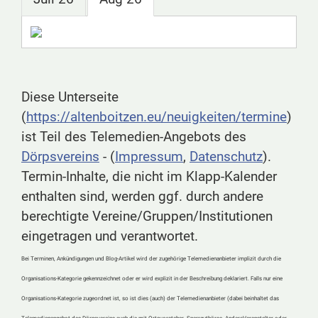
Diese Unterseite
(
https://altenboitzen.eu/neuigkeiten/termine
)
ist Teil des Telemedien-Angebots des
Dörpsvereins
- (
Impressum
,
Datenschutz
).
Termin-Inhalte, die nicht im Klapp-Kalender
enthalten sind, werden ggf. durch andere
berechtigte Vereine/Gruppen/Institutionen
eingetragen und verantwortet.
Bei Terminen, Ankündigungen und Blog-Artikel wird der zugehörige Telemedienanbieter implizit durch die
Organisations-Kategorie gekennzeichnet oder er wird explizit in der Beschreibung deklariert. Falls nur eine
Organisations-Kategorie zugeordnet ist, so ist dies (auch) der Telemedienanbieter (dabei beinhaltet das