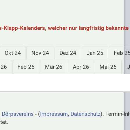
s-Klapp-Kalenders, welcher nur langfristig bekannte 
Okt 24
Nov 24
Dez 24
Jan 25
Feb 2
 26
Feb 26
Mär 26
Apr 26
Mai 26
J
s
Dörpsvereins
- (
Impressum
,
Datenschutz
). Termin-In
tet.